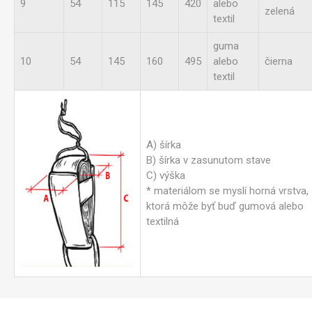
9
54
115
145
420
alebo
zelená
textil
guma
10
54
145
160
495
alebo
čierna
textil
A) šírka
B) šírka v zasunutom stave
C) výška
* materiálom se myslí horná vrstva,
ktorá môže byť buď gumová alebo
textilná