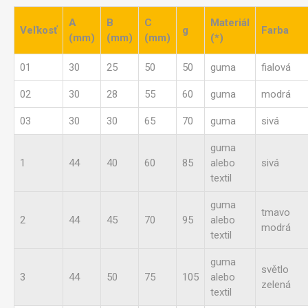
A
B
C
Materiál
Veľkosť
g
Farba
(mm)
(mm)
(mm)
(*)
01
30
25
50
50
guma
fialová
02
30
28
55
60
guma
modrá
03
30
30
65
70
guma
sivá
guma
1
44
40
60
85
alebo
sivá
textil
guma
tmavo
2
44
45
70
95
alebo
modrá
textil
guma
světlo
3
44
50
75
105
alebo
zelená
textil