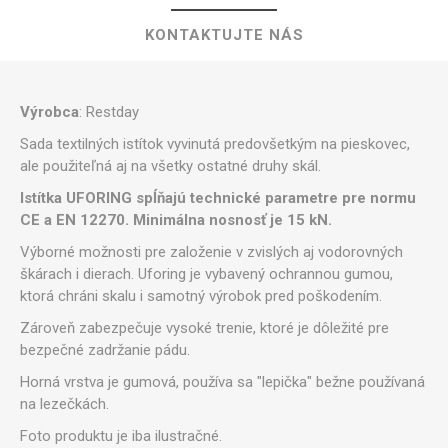
KONTAKTUJTE NÁS
Výrobca
: Restday
Sada textilných istítok vyvinutá predovšetkým na pieskovec,
ale použiteľná aj na všetky ostatné druhy skál.
Istítka UFORING spĺňajú technické parametre pre normu
CE a EN 12270. Minimálna nosnosť je 15 kN.
Výborné možnosti pre založenie v zvislých aj vodorovných
škárach i dierach. Uforing je vybavený ochrannou gumou,
ktorá chráni skalu i samotný výrobok pred poškodením.
Zároveň zabezpečuje vysoké trenie, ktoré je dôležité pre
bezpečné zadržanie pádu.
Horná vrstva je gumová, používa sa "lepička" bežne používaná
na lezečkách.
Foto produktu je iba ilustračné.