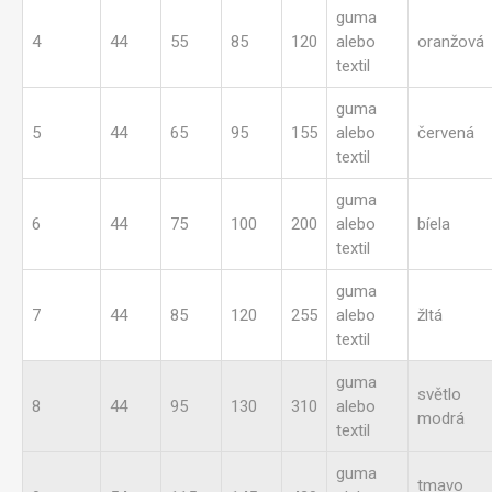
guma
4
44
55
85
120
alebo
oranžová
textil
guma
5
44
65
95
155
alebo
červená
textil
guma
6
44
75
100
200
alebo
bíela
textil
guma
7
44
85
120
255
alebo
žltá
textil
guma
světlo
8
44
95
130
310
alebo
modrá
textil
guma
tmavo