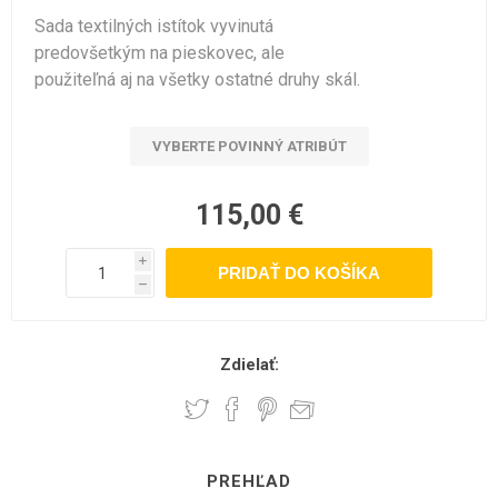
Sada textilných istítok vyvinutá
predovšetkým na pieskovec, ale
použiteľná aj na všetky ostatné druhy skál.
VYBERTE POVINNÝ ATRIBÚT
115,00 €
i
h
Zdielať:
PREHĽAD